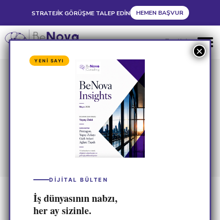
HEMEN BAŞVUR
STRATEJIK GÖRÜŞME TALEP EDIN
English
YENİ SAYI
BeNova Consulting,
Hibe ve Teşvik
Danışmanlığı Hizmeti
ile firmalara ihracatın
kapılarını aralıyor!
DİJİTAL BÜLTEN
İş dünyasının nabzı,
her ay sizinle.