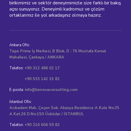
birikimimiz ve sektör deneyimimizle size farklı bir bakış
açısı sunuyoruz. Deneyimli kadromuz ve çözüm
ortaklarımız ile yol arkadaşınız olmaya hazırız.
Ankara Ofis:
Tepe Prime İş Merkezi, B Blok, D : 76 Mustafa Kemal
Mahallesi, Çankaya / ANKARA
Telefon:
+90 312 486 02 17
+90 533 142 15 82
E-posta:
info@benovaconsulting.com
İstanbul Ofis:
Acıbadem Mah. Çeçen Sok. Akasya Residence A Kule No:25
A Kat:26 D.No:150 Üsküdar / İSTANBUL
Telefon:
+90 216 606 59 82