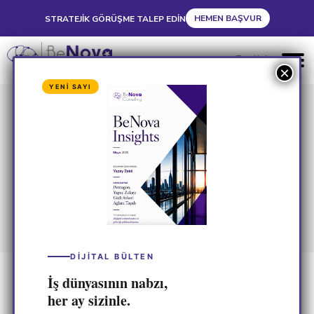
HEMEN BAŞVUR
STRATEJIK GÖRÜŞME TALEP EDIN
English
YENİ SAYI
Kobilerin 2026 İhracat Hedefi
2026 İhracat Hedefinde
KOBİ’lerin Yeni Rotası:
BeNova Consulting ile
Stratejik Adımlar
DİJİTAL BÜLTEN
İş dünyasının nabzı,
her ay sizinle.